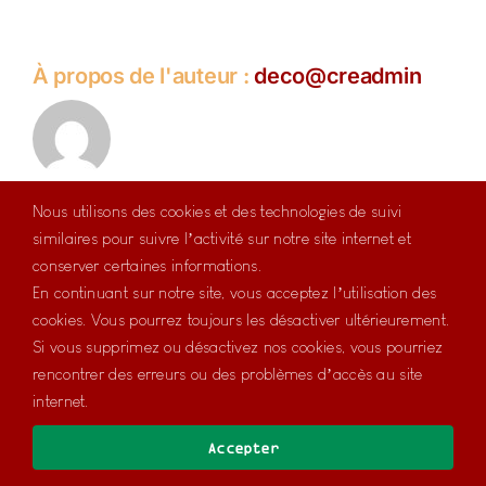
À propos de l'auteur :
deco@creadmin
Nous utilisons des cookies et des technologies de suivi
similaires pour suivre l’activité sur notre site internet et
conserver certaines informations.
En continuant sur notre site, vous acceptez l’utilisation des
cookies. Vous pourrez toujours les désactiver ultérieurement.
Si vous supprimez ou désactivez nos cookies, vous pourriez
rencontrer des erreurs ou des problèmes d’accès au site
internet.
Copyright 2023 | Tous droits réservés |
Mentions légales
|
CGV
| Développement et hébergement :
Hostline
Accepter