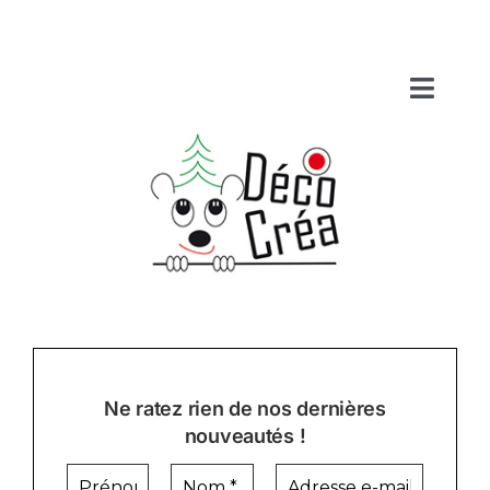
Passer
au
contenu
Toggl
Navig
Accueil
A propos
Bonnes affaires
Nos produits
Catalogues
Ne ratez rien de nos dernières
Contact
nouveautés !